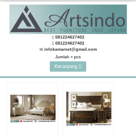
081224627402
081224627402
infokamarset@gmail.com
Jumlah =
pcs
Keranjang