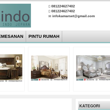
081224627402
081224627402
infokamarset@gmail.com
EMESANAN
PINTU RUMAH
KATEGORI