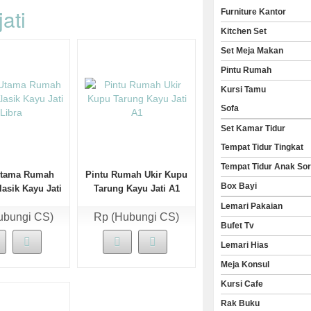
ati
Furniture Kantor
Kitchen Set
Set Meja Makan
Pintu Rumah
Kursi Tamu
Sofa
Set Kamar Tidur
Tempat Tidur Tingkat
Tempat Tidur Anak So
Utama Rumah
Pintu Rumah Ukir Kupu
Box Bayi
asik Kayu Jati
Tarung Kayu Jati A1
Libra
Lemari Pakaian
ubungi CS)
Rp (Hubungi CS)
Bufet Tv
Lemari Hias
Meja Konsul
Kursi Cafe
Rak Buku