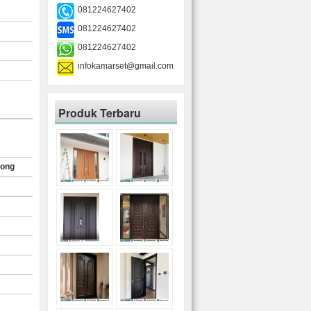
081224627402
081224627402
081224627402
infokamarset@gmail.com
Produk Terbaru
rong