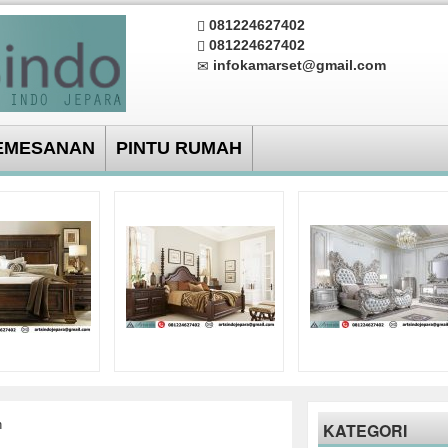
081224627402
081224627402
infokamarset@gmail.com
EMESANAN
PINTU RUMAH
h
KATEGORI