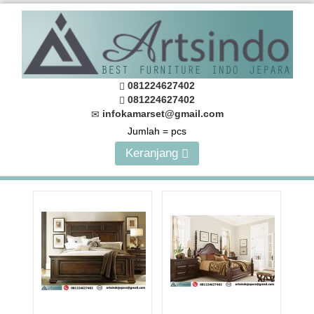
081224627402
081224627402
infokamarset@gmail.com
Jumlah =
pcs
Keranjang