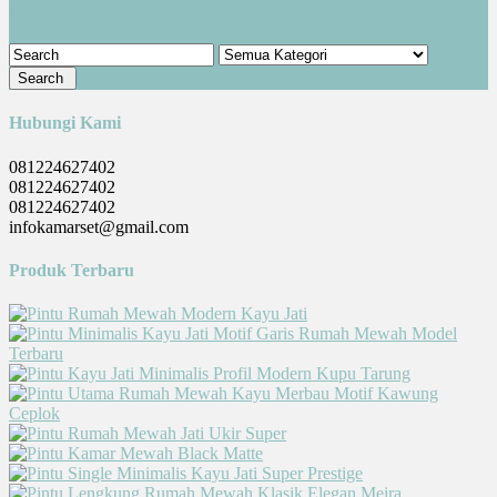
Cari Produk
Hubungi Kami
081224627402
081224627402
081224627402
infokamarset@gmail.com
Produk Terbaru