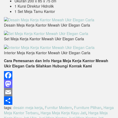
Ukuran 200 x 85 x 75 cm
1 Kursi Direktur Hidrolik
1 Set Meja Tamu Kantor
Desain Meja Kerja Kantor Mewah Ukir Elegan Carla
Set Meja Kerja Kantor Mewah Ukir Elegan Carla
Interior Meja Kerja Kantor Mewah Ukir Elegan Carla
Cara Pemesanan dan Info Harga Meja Kerja Kantor Mewah
Ukir Elegan Carla Silahkan Hubungi Kontak Kami
Facebook
Mastodon
Email
tags:
desain meja kerja
,
Furnitur Modern
,
Furniture Pilihan
,
Harga
Share
Meja Kantor Terbaru
,
Harga Meja Kerja Kayu Jati
,
Harga Meja
Kerja Kayu Jati Ukir
,
Jual Meja Kantor
,
Jual Meja Kantor Jati