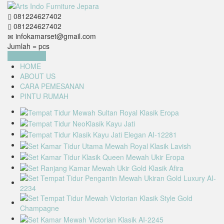
081224627402
081224627402
infokamarset@gmail.com
Jumlah =
pcs
Keranjang
HOME
ABOUT US
CARA PEMESANAN
PINTU RUMAH