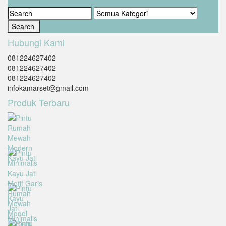
Hubungi Kami
081224627402
081224627402
081224627402
infokamarset@gmail.com
Produk Terbaru