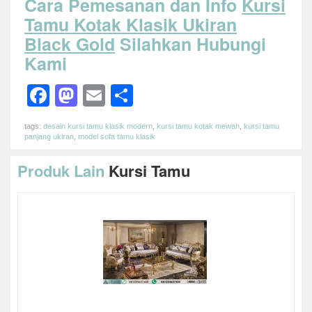
Cara Pemesanan dan Info
Kursi
Tamu Kotak Klasik Ukiran
Black Gold
Silahkan Hubungi
Kami
Facebook
Mastodon
Email
Share
tags:
desain kursi tamu klasik modern
,
kursi tamu kotak mewah
,
kursi tamu
panjang ukiran
,
model sofa tamu klasik
Produk Lain
Kursi Tamu