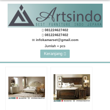
081224627402
081224627402
infokamarset@gmail.com
Jumlah =
pcs
Keranjang