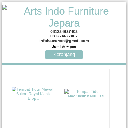
081224627402
081224627402
infokamarset@gmail.com
Jumlah =
pcs
Keranjang