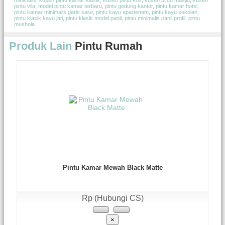
minimalis
,
kusen pintu kamar klasik
,
kusen pintu kos
,
kusen pintu masjid
,
kusen
pintu vila
,
model pintu kamar terbaru
,
pintu gedung kantor
,
pintu kamar hotel
,
pintu kamar minimalis garis salur
,
pintu kayu apartemen
,
pintu kayu sekolah
,
pintu klasik kayu jati
,
pintu klasik model panil
,
pintu minimalis panil profil
,
pintu
mushola
Produk Lain
Pintu Rumah
Pintu Kamar Mewah Black Matte
Rp (Hubungi CS)
×