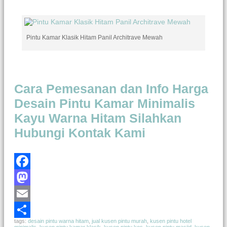
Pintu Kamar Klasik Hitam Panil Architrave Mewah
Cara Pemesanan dan Info Harga
Desain Pintu Kamar Minimalis
Kayu Warna Hitam Silahkan
Hubungi Kontak Kami
Facebook
Mastodon
Email
tags:
desain pintu warna hitam
,
jual kusen pintu murah
,
kusen pintu hotel
Share