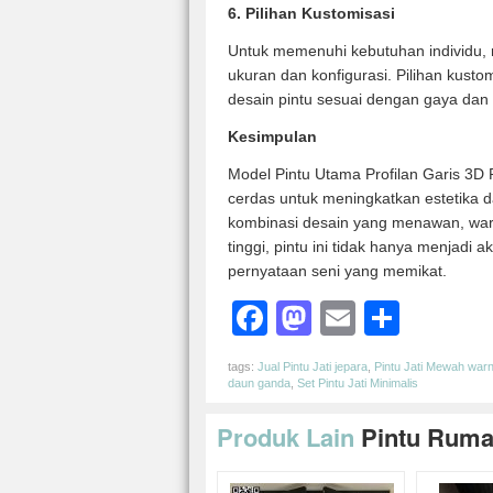
6. Pilihan Kustomisasi
Untuk memenuhi kebutuhan individu, m
ukuran dan konfigurasi. Pilihan kus
desain pintu sesuai dengan gaya dan p
Kesimpulan
Model Pintu Utama Profilan Garis 3D 
cerdas untuk meningkatkan estetika
kombinasi desain yang menawan, warn
tinggi, pintu ini tidak hanya menjadi
pernyataan seni yang memikat.
Facebook
Mastodon
Email
Shar
tags:
Jual Pintu Jati jepara
,
Pintu Jati Mewah warn
daun ganda
,
Set Pintu Jati Minimalis
Produk Lain
Pintu Rum