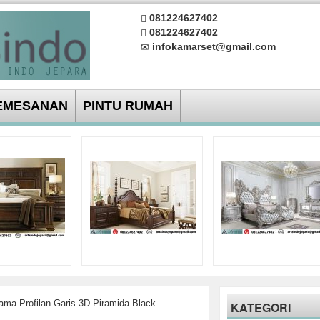
081224627402
081224627402
infokamarset@gmail.com
EMESANAN
PINTU RUMAH
ama Profilan Garis 3D Piramida Black
KATEGORI