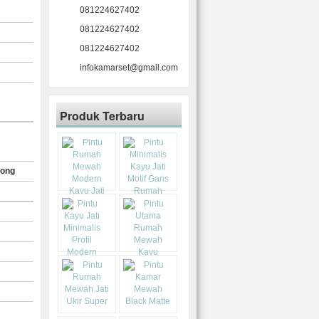
081224627402
081224627402
081224627402
infokamarset@gmail.com
Produk Terbaru
rong