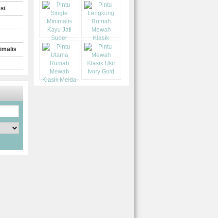
si
imalis