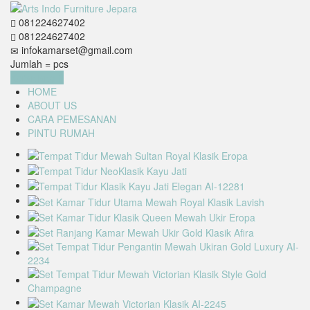
081224627402
081224627402
infokamarset@gmail.com
Jumlah =
pcs
Keranjang
HOME
ABOUT US
CARA PEMESANAN
PINTU RUMAH