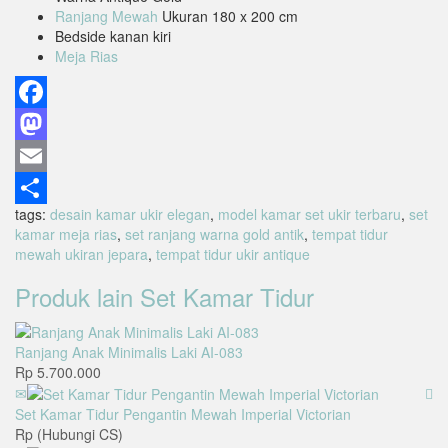
Ranjang Mewah
Ukuran 180 x 200 cm
Bedside kanan kiri
Meja Rias
Facebook
Mastodon
Email
tags:
desain kamar ukir elegan
,
model kamar set ukir terbaru
,
set
Share
kamar meja rias
,
set ranjang warna gold antik
,
tempat tidur
mewah ukiran jepara
,
tempat tidur ukir antique
Produk lain
Set Kamar Tidur
Ranjang Anak Minimalis Laki AI-083
Rp 5.700.000
Set Kamar Tidur Pengantin Mewah Imperial Victorian
Rp (Hubungi CS)