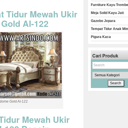
Furniture Kayu Trembe
t Tidur Mewah Ukir
Meja Solid Kayu Jati
Gold AI-122
Gazebo Jepara
Tempat Tidur Anak Min
Pigura Kaca
Cari Produk
dome Gold AI-122
 Tidur Mewah Ukir