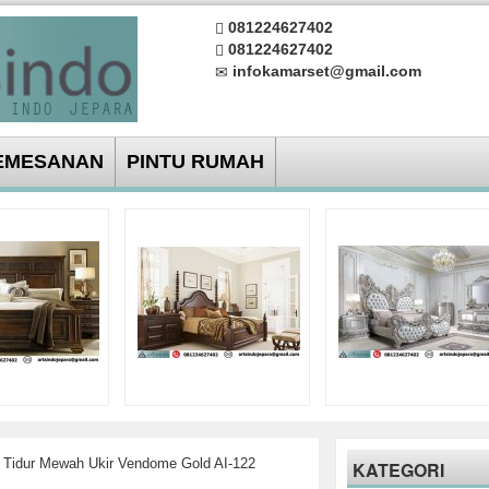
081224627402
081224627402
infokamarset@gmail.com
EMESANAN
PINTU RUMAH
 Tidur Mewah Ukir Vendome Gold AI-122
KATEGORI