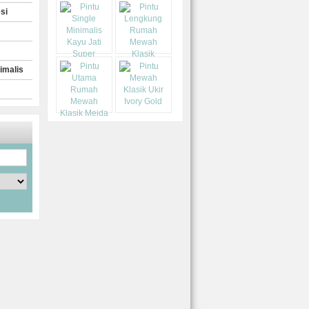
si
imalis