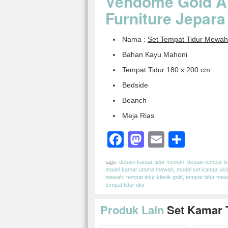
Vendome Gold AI
Furniture Jepara
Nama :
Set Tempat Tidur Mewah
Bahan Kayu Mahoni
Tempat Tidur 180 x 200 cm
Bedside
Beanch
Meja Rias
Facebook
Mastodon
Email
Shar
tags:
desain kamar tidur mewah
,
desain tempat ti
model kamar utama mewah
,
model set kamar ukir
mewah
,
tempat tidur klasik gold
,
tempat tidur me
tempat tidur ukir
Produk Lain
Set Kamar 