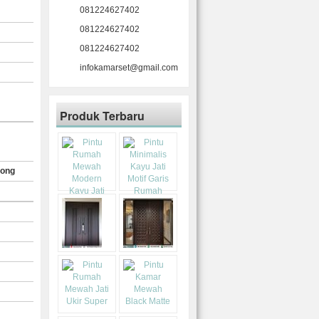
081224627402
081224627402
081224627402
infokamarset@gmail.com
Produk Terbaru
rong