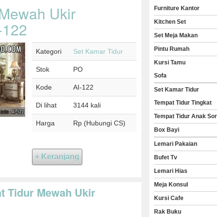
 Mewah Ukir
Furniture Kantor
Kitchen Set
-122
Set Meja Makan
Pintu Rumah
Kategori
Set Kamar Tidur
Kursi Tamu
Stok
PO
Sofa
Kode
AI-122
Set Kamar Tidur
Tempat Tidur Tingkat
Di lihat
3144 kali
Tempat Tidur Anak So
Harga
Rp (Hubungi CS)
Box Bayi
Lemari Pakaian
Bufet Tv
Lemari Hias
Meja Konsul
at Tidur Mewah Ukir
Kursi Cafe
Rak Buku