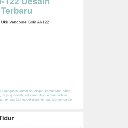
-122 Desain
 Terbaru
 Ukir Vendome Gold AI-122
e
dur pengantin
,
kamar set elegan
,
kamar tidur utama
,
,
ranjang mewah
,
set kamar italy
,
set kamar tidur
wah
,
tempat tidur model eropa
,
tempat tidur pengantin
,
Tidur