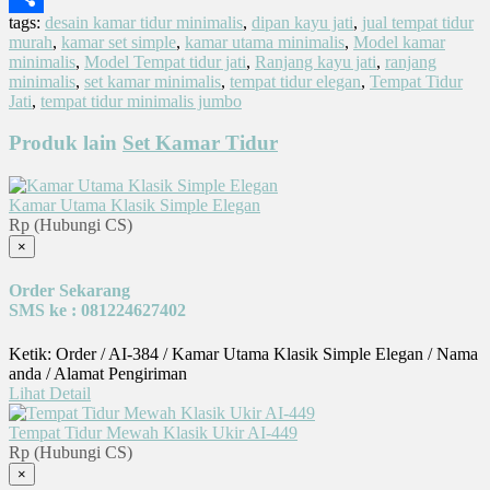
tags:
desain kamar tidur minimalis
,
dipan kayu jati
,
jual tempat tidur
Share
murah
,
kamar set simple
,
kamar utama minimalis
,
Model kamar
minimalis
,
Model Tempat tidur jati
,
Ranjang kayu jati
,
ranjang
minimalis
,
set kamar minimalis
,
tempat tidur elegan
,
Tempat Tidur
Jati
,
tempat tidur minimalis jumbo
Produk lain
Set Kamar Tidur
Kamar Utama Klasik Simple Elegan
Rp (Hubungi CS)
×
Order Sekarang
SMS ke : 081224627402
Ketik: Order / AI-384 / Kamar Utama Klasik Simple Elegan / Nama
anda / Alamat Pengiriman
Lihat Detail
Tempat Tidur Mewah Klasik Ukir AI-449
Rp (Hubungi CS)
×