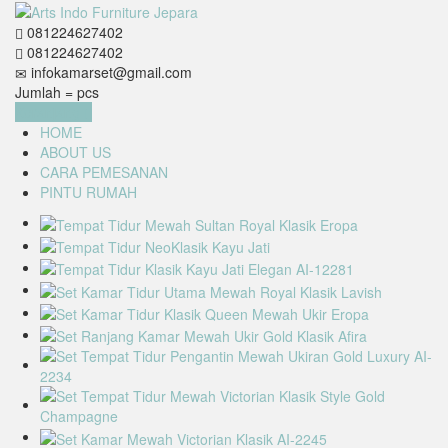
081224627402
081224627402
infokamarset@gmail.com
Jumlah =
pcs
Keranjang
HOME
ABOUT US
CARA PEMESANAN
PINTU RUMAH