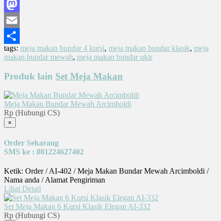
Facebook
Mastodon
Email
tags:
meja makan bundar 4 kursi
,
meja makan bundar klasik
,
meja
Share
makan bundar mewah
,
meja makan bundar ukir
Produk lain
Set Meja Makan
Meja Makan Bundar Mewah Arcimboldi
Rp (Hubungi CS)
×
Order Sekarang
SMS ke : 081224627402
Ketik: Order / AI-402 / Meja Makan Bundar Mewah Arcimboldi /
Nama anda / Alamat Pengiriman
Lihat Detail
Set Meja Makan 6 Kursi Klasik Elegan AI-332
Rp (Hubungi CS)