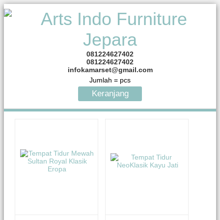
081224627402
081224627402
infokamarset@gmail.com
Jumlah =
pcs
Keranjang