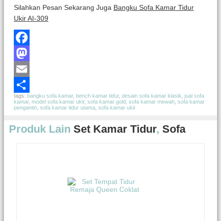
Silahkan Pesan Sekarang Juga
Bangku Sofa Kamar Tidur
Ukir AI-309
Facebook
Mastodon
Email
tags:
bangku sofa kamar
,
bench kamar tidur
,
desain sofa kamar klasik
,
jual sofa
Share
kamar
,
model sofa kamar ukir
,
sofa kamar gold
,
sofa kamar mewah
,
sofa kamar
pengantin
,
sofa kamar tidur utama
,
sofa kamar ukir
Produk Lain
Set Kamar Tidur
,
Sofa