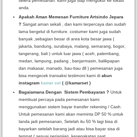
selera pemesanan. kami juga siap mengukur ke lokasi
anda.
Apakah Aman Memesan Furniture Artsindo Jepara
?
Sangat aman sekali , dan kami terpercaya dan sudah
lama bergelut di furniture. costumer kami juga sudah
banyak ,sebagian besar di area kota besar jawa (
jakarta, bandung, surabaya, malang, semarang, bogor,
tangerang, bali ) untuk luar jawa ( aceh, palembang,
medan, lampung, padang , banjarmasin, balikpapan
dan makasar, manado, bau-bau dll ) pemesanan juga
bisa mengecek transaksi testimoni kami di
akun
instagram
kamar set
( @kamarset )
Bagaiamana Dengan Sistem Pembayaran ?
Untuk
membuat percaya pada pemesanan kami
menggunakan sistem bayar transfer rekening / Cash.
Untuk pemesanan kami akan meminta DP 50 % untuk
tanda jadi pemesanan, Setelah itu 50 % lagi bisa di
bayarkan setelah barang jadi atau bisa bayar sisa di
tempat ( sesuai perjanjian kesepakatan saat