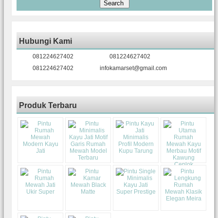
Hubungi Kami
081224627402
081224627402
081224627402
infokamarset@gmail.com
Produk Terbaru