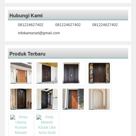
Hubungi Kami
081224627402
081224627402
081224627402
infokamarset@gmail.com
Produk Terbaru