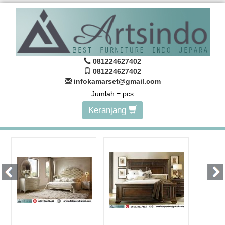
081224627402
081224627402
infokamarset@gmail.com
Jumlah =
pcs
Keranjang