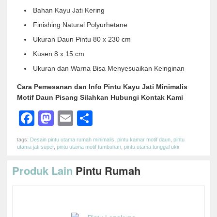
Bahan Kayu Jati Kering
Finishing Natural Polyurhetane
Ukuran Daun Pintu 80 x 230 cm
Kusen 8 x 15 cm
Ukuran dan Warna Bisa Menyesuaikan Keinginan
Cara Pemesanan dan Info Pintu Kayu Jati Minimalis
Motif Daun Pisang Silahkan Hubungi Kontak Kami
Facebook
Mastodon
Email
Share
tags:
Desain pintu utama rumah minimalis
,
pintu kamar motif daun
,
pintu
utama jati super
,
pintu utama motif tumbuhan
,
pintu utama tunggal ukir
Produk Lain
Pintu Rumah