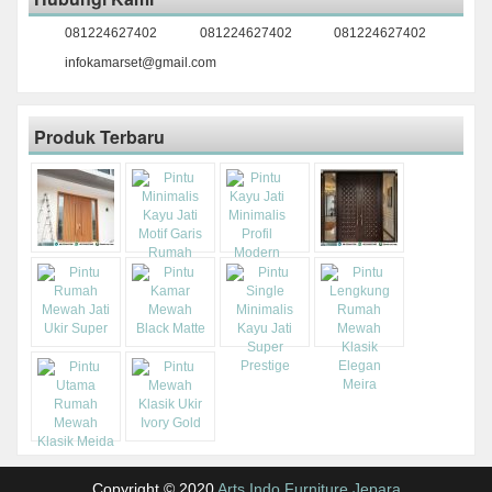
081224627402
081224627402
081224627402
infokamarset@gmail.com
Produk Terbaru
Copyright © 2020
Arts Indo Furniture Jepara