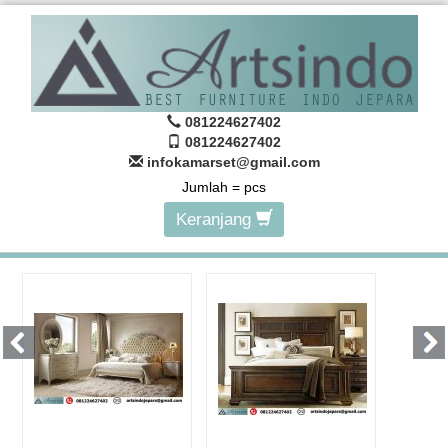
081224627402
081224627402
infokamarset@gmail.com
Jumlah =
pcs
Keranjang