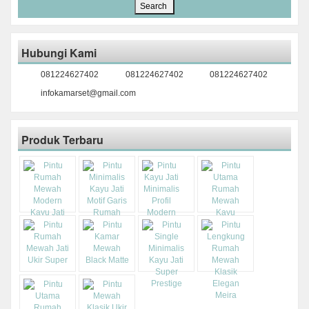
Hubungi Kami
081224627402
081224627402
081224627402
infokamarset@gmail.com
Produk Terbaru