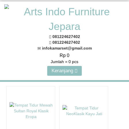
081224627402
081224627402
infokamarset@gmail.com
Rp 0
Jumlah =
0
pcs
Keranjang