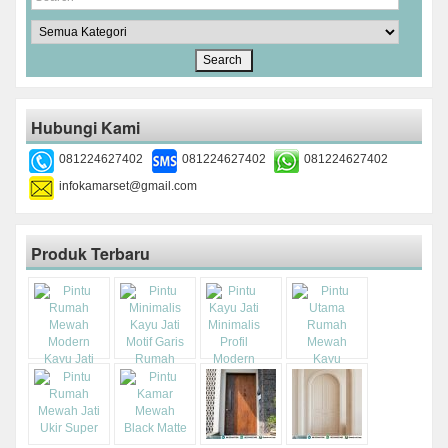
Hubungi Kami
081224627402
081224627402
081224627402
infokamarset@gmail.com
Produk Terbaru