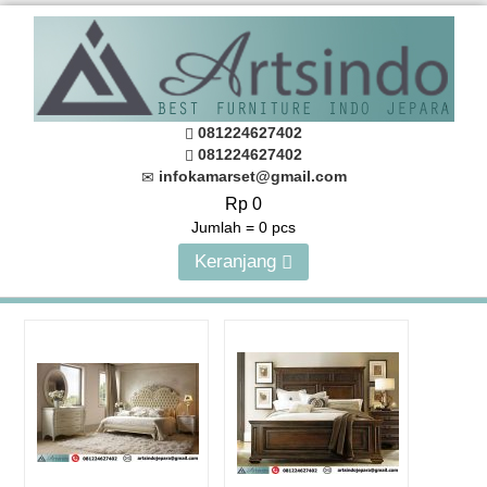
081224627402
081224627402
infokamarset@gmail.com
Rp 0
Jumlah =
0
pcs
Keranjang