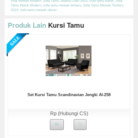
sofa mewah modern
,
Sofa Tamu Jepara Gold Duco
,
sofa tamu klasik
,
Sofa
Tamu Klasik Modern
,
sofa tamu mewah terbaru
,
Sofa Tamu Mewah Terbaru
2019
,
sofa tamu mewah ukiran
Produk Lain
Kursi Tamu
Set Kursi Tamu Scandinavian Jengki AI-258
Rp (Hubungi CS)