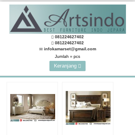
081224627402
081224627402
infokamarset@gmail.com
Jumlah =
pcs
Keranjang