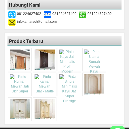
Hubungi Kami
081224627402
081224627402
081224627402
infokamarset@gmail.com
Produk Terbaru