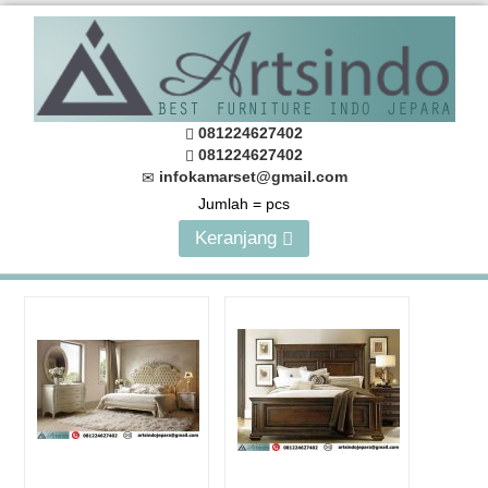
081224627402
081224627402
infokamarset@gmail.com
Jumlah =
pcs
Keranjang