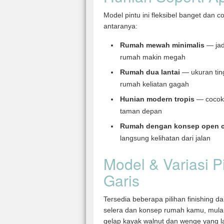
Model pintu ini fleksibel banget dan c
antaranya:
Rumah mewah minimalis
— jad
rumah makin megah
Rumah dua lantai
— ukuran ting
rumah keliatan gagah
Hunian modern tropis
— cocok 
taman depan
Rumah dengan konsep open c
langsung kelihatan dari jalan
Model & Variasi Pi
Garis
Tersedia beberapa pilihan finishing d
selera dan konsep rumah kamu, mulai
gelap kayak walnut dan wenge yang l