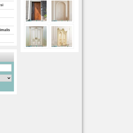
si
imalis