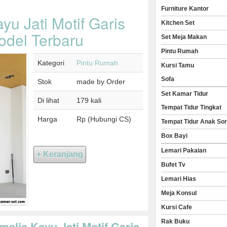
Furniture Kantor
yu Jati Motif Garis
Kitchen Set
del Terbaru
Set Meja Makan
Pintu Rumah
Kategori
Pintu Rumah
Kursi Tamu
Sofa
Stok
made by Order
Set Kamar Tidur
Di lihat
179 kali
Tempat Tidur Tingkat
Harga
Rp (Hubungi CS)
Tempat Tidur Anak So
Box Bayi
Lemari Pakaian
Bufet Tv
Lemari Hias
Meja Konsul
Kursi Cafe
Rak Buku
malis Kayu Jati Motif Garis