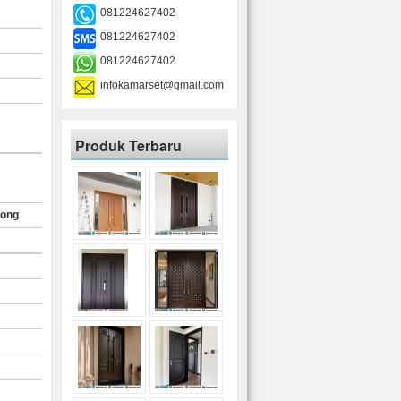
081224627402
081224627402
081224627402
infokamarset@gmail.com
Produk Terbaru
rong