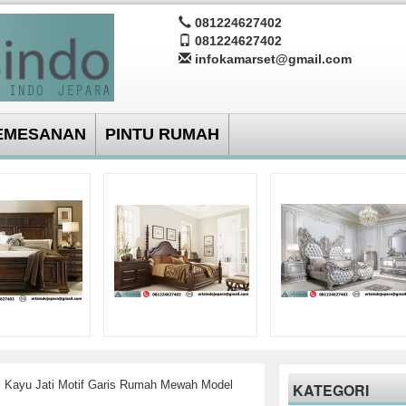
081224627402
081224627402
infokamarset@gmail.com
EMESANAN
PINTU RUMAH
s Kayu Jati Motif Garis Rumah Mewah Model
KATEGORI