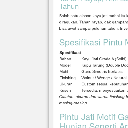
Tahun
Salah satu alasan kayu jati mahal it
diragukan. Tahan rayap, gak gampang
bisa awet sampai puluhan tahun. Inves
Spesifikasi Pintu 
Spesifikasi
Bahan
Kayu Jati Grade A (Solid)
Model
Kupu Tarung (Double Doo
Motif
Garis Simetris Berlapis
Finishing
Walnut / Wenge / Natural 
Ukuran
Custom sesuai kebutuha
Kusen
Tersedia, menyesuaikan 
Catatan: ukuran dan warna finishing
masing-masing.
Pintu Jati Motif G
Hunian Seperti A