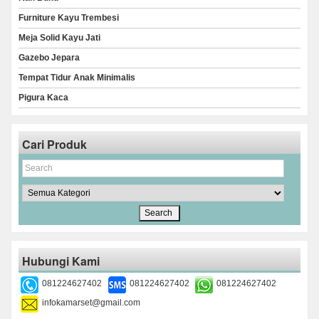
Furniture Kayu Trembesi
Meja Solid Kayu Jati
Gazebo Jepara
Tempat Tidur Anak Minimalis
Pigura Kaca
Cari Produk
Hubungi Kami
081224627402
081224627402
081224627402
infokamarset@gmail.com