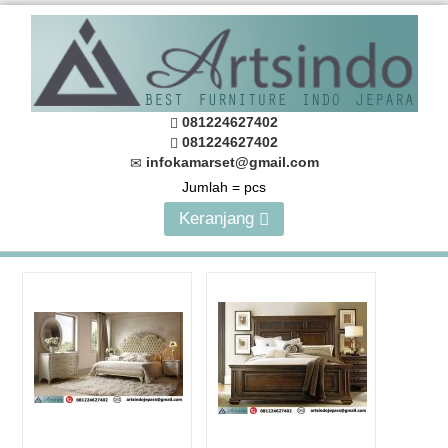
081224627402
081224627402
infokamarset@gmail.com
Jumlah =
pcs
Keranjang