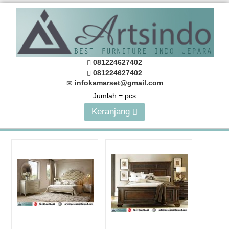
081224627402
081224627402
infokamarset@gmail.com
Jumlah =
pcs
Keranjang