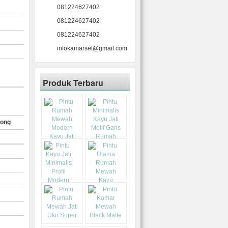
081224627402
081224627402
081224627402
infokamarset@gmail.com
Produk Terbaru
rong