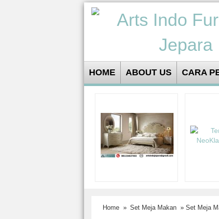
HOME
ABOUT US
CARA P
Home
»
Set Meja Makan
» Set Meja M