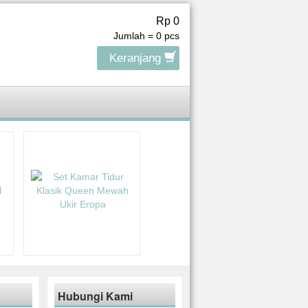
Rp 0
Jumlah =
0
pcs
Keranjang
Hubungi Kami