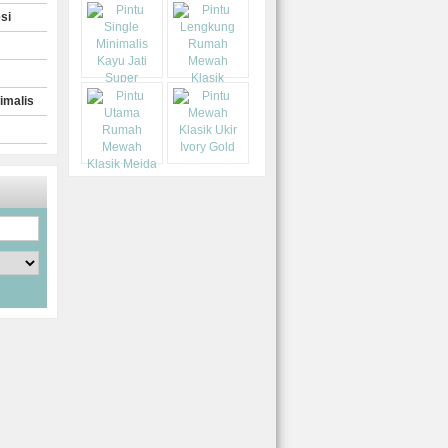
si
imalis