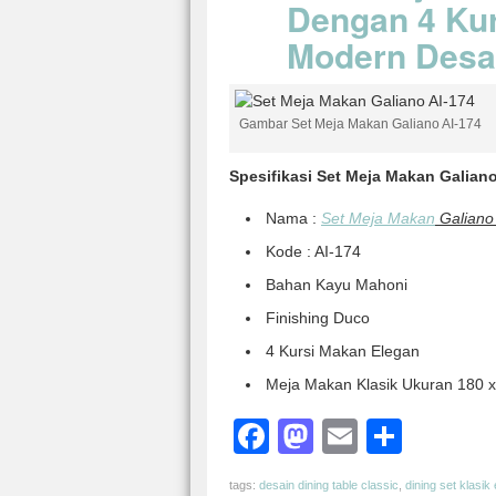
Dengan 4 Kur
Modern Desai
Gambar Set Meja Makan Galiano AI-174
Spesifikasi Set Meja Makan Galiano
Nama :
Set Meja Makan
Galiano
Kode : AI-174
Bahan Kayu Mahoni
Finishing Duco
4 Kursi Makan Elegan
Meja Makan Klasik Ukuran 180 x
Facebook
Mastodon
Email
Shar
tags:
desain dining table classic
,
dining set klasik