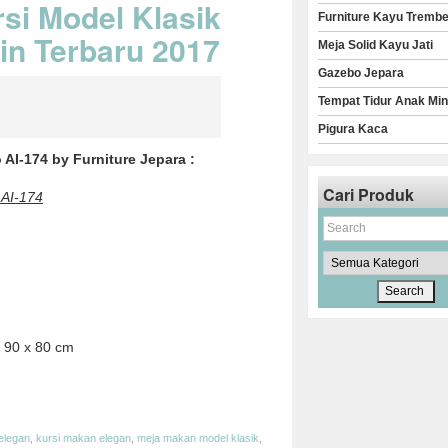
si Model Klasik
Furniture Kayu Trembe
n Terbaru 2017
Meja Solid Kayu Jati
Gazebo Jepara
Tempat Tidur Anak Min
Pigura Kaca
 AI-174 by Furniture Jepara :
Cari Produk
 AI-174
 90 x 80 cm
e
 elegan
,
kursi makan elegan
,
meja makan model klasik
,