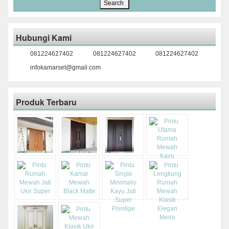
Hubungi Kami
081224627402
081224627402
081224627402
infokamarset@gmail.com
Produk Terbaru