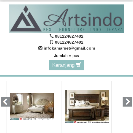
081224627402
081224627402
infokamarset@gmail.com
Jumlah =
pcs
Keranjang