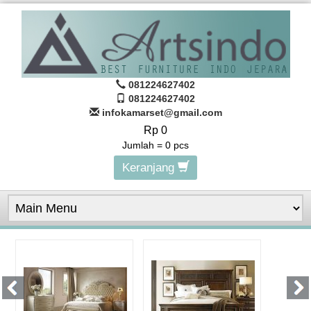
081224627402
081224627402
infokamarset@gmail.com
Rp 0
Jumlah =
0
pcs
Keranjang