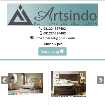
081224627402
081224627402
infokamarset@gmail.com
Jumlah =
pcs
Keranjang