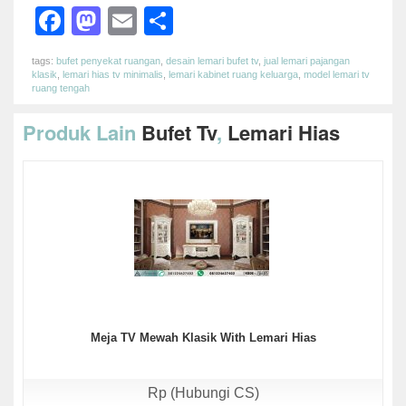
Facebook
Mastodon
Email
Share
tags:
bufet penyekat ruangan
,
desain lemari bufet tv
,
jual lemari pajangan
klasik
,
lemari hias tv minimalis
,
lemari kabinet ruang keluarga
,
model lemari tv
ruang tengah
Produk Lain
Bufet Tv
,
Lemari Hias
Meja TV Mewah Klasik With Lemari Hias
Rp (Hubungi CS)