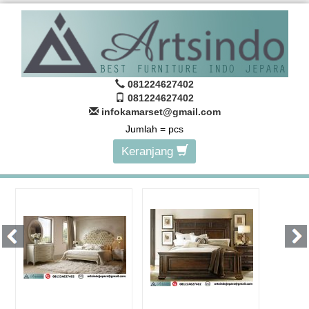
081224627402
081224627402
infokamarset@gmail.com
Jumlah =
pcs
Keranjang