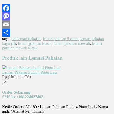
Facebook
Mastodon
Email
tags:
jual lemari pakaian
,
lemari pakaian 5 pintu
,
lemari pakaian
Share
kayu jati
,
lemari pakaian klasik
,
lemari pakaian mewah
,
lemari
pakaian mewah klasik
Produk lain
Lemari Pakaian
Lemari Pakaian Putih 4 Pintu Laci
Rp (Hubungi CS)
×
Order Sekarang
SMS ke : 081224627402
Ketik: Order / AI-189 / Lemari Pakaian Putih 4 Pintu Laci / Nama
anda / Alamat Pengiriman