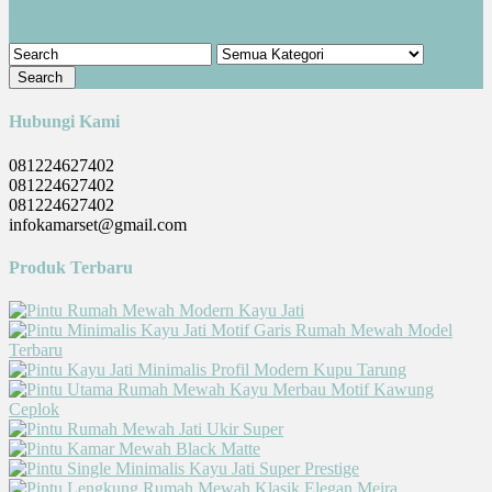
Cari Produk
Hubungi Kami
081224627402
081224627402
081224627402
infokamarset@gmail.com
Produk Terbaru