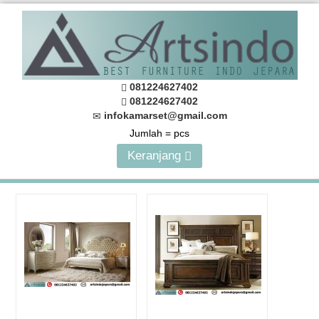
081224627402
081224627402
infokamarset@gmail.com
Jumlah =
pcs
Keranjang