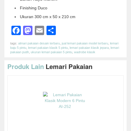
Finishing Duco
Ukuran 300 cm x 50 x 210 cm
Facebook
Mastodon
Email
Share
tags:
almari pakaian desain terbaru
,
jual lemari pakaian model terbaru
,
lemari
baju 5 pintu
,
lemari pakaian klasik 5 pintu
,
lemari pakaian klasik jepara
,
lemari
pakaian putih
,
ukuran lemari pakaian 5 pintu
,
wadrobe klasik
Produk Lain
Lemari Pakaian