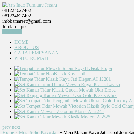
081224627402
081224627402
infokamarset@gmail.com
Jumlah =
pcs
Keranjang
HOME
ABOUT US
CARA PEMESANAN
PINTU RUMAH
prev
next
Home
»
Meja Solid Kayu Jati
» Meja Makan Kayu Jati Tebal Join S