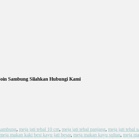
Join Sambung Silahkan Hubungi Kami
a sambung
,
meja jati tebal 10 cm
,
meja jati tebal panjang
,
meja jati tebal
meja makan kaki besi kayu jati besar
,
meja makan kayu sultan
,
meja ma