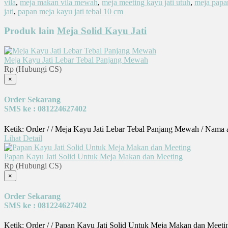
vila
,
meja makan vila mewah
,
meja meeting kayu jati utuh
,
meja papan
jati
,
papan meja kayu jati tebal 10 cm
Produk lain
Meja Solid Kayu Jati
Meja Kayu Jati Lebar Tebal Panjang Mewah
Rp (Hubungi CS)
×
Order Sekarang
SMS ke : 081224627402
Ketik: Order / / Meja Kayu Jati Lebar Tebal Panjang Mewah / Nama 
Lihat Detail
Papan Kayu Jati Solid Untuk Meja Makan dan Meeting
Rp (Hubungi CS)
×
Order Sekarang
SMS ke : 081224627402
Ketik: Order / / Papan Kayu Jati Solid Untuk Meja Makan dan Meeti