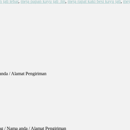
 jati lebar
,
meja papan kayu jati 3m
,
meja rapat kaki besi kayu jati
,
mej
anda / Alamat Pengiriman
ng / Nama anda / Alamat Pengiriman