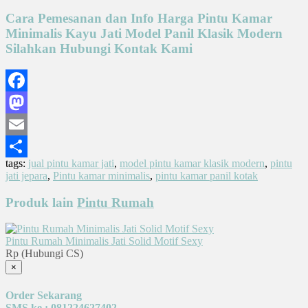
Cara Pemesanan dan Info Harga Pintu Kamar
Minimalis Kayu Jati Model Panil Klasik Modern
Silahkan Hubungi Kontak Kami
Facebook
Mastodon
Email
tags:
jual pintu kamar jati
,
model pintu kamar klasik modern
,
pintu
Share
jati jepara
,
Pintu kamar minimalis
,
pintu kamar panil kotak
Produk lain
Pintu Rumah
Pintu Rumah Minimalis Jati Solid Motif Sexy
Rp (Hubungi CS)
×
Order Sekarang
SMS ke : 081224627402