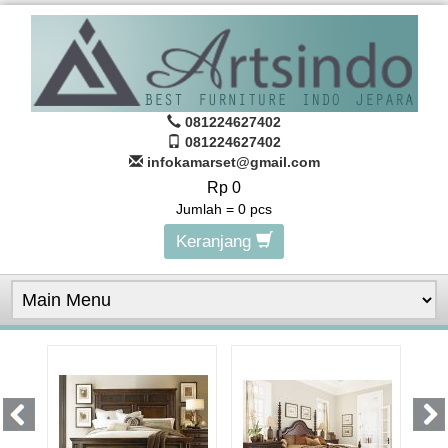
081224627402
081224627402
infokamarset@gmail.com
Rp 0
Jumlah =
0
pcs
Keranjang