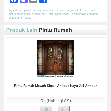
tags:
desain pintu kamar
,
gambar pintu mewah
,
harga pintu kamar
,
model
pintu kamar
,
model pintu terbaru
,
pintu kamar klasik
,
pintu kamar lengkung
,
pintu kamar mewah
Produk Lain
Pintu Rumah
Pintu Rumah Mewah Klasik Antique Kayu Jati Armour
Rp (Hubungi CS)