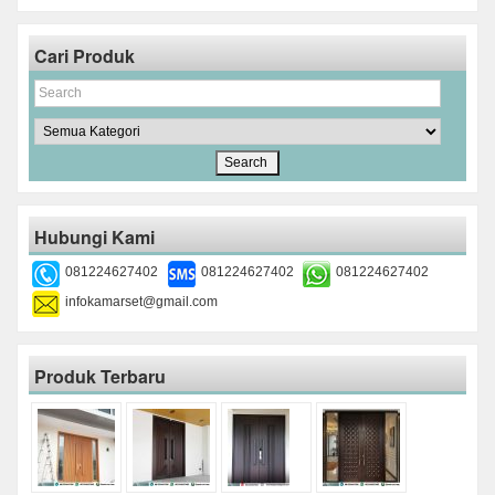
Cari Produk
Hubungi Kami
081224627402
081224627402
081224627402
infokamarset@gmail.com
Produk Terbaru