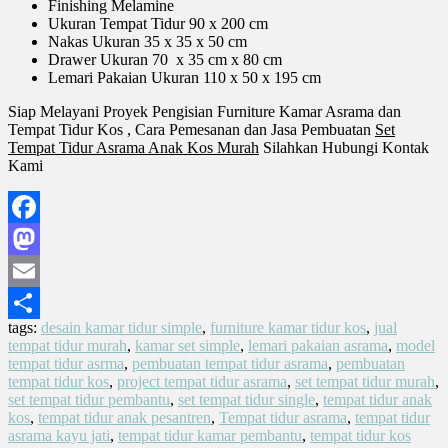
Finishing Melamine
Ukuran Tempat Tidur 90 x 200 cm
Nakas Ukuran 35 x 35 x 50 cm
Drawer Ukuran 70 x 35 cm x 80 cm
Lemari Pakaian Ukuran 110 x 50 x 195 cm
Siap Melayani Proyek Pengisian Furniture Kamar Asrama dan
Tempat Tidur Kos , Cara Pemesanan dan Jasa Pembuatan
Set
Tempat Tidur Asrama Anak Kos Murah
Silahkan Hubungi Kontak
Kami
Facebook
Mastodon
Email
tags:
desain kamar tidur simple
,
furniture kamar tidur kos
,
jual
Share
tempat tidur murah
,
kamar set simple
,
lemari pakaian asrama
,
model
tempat tidur asrma
,
pembuatan tempat tidur asrama
,
pembuatan
tempat tidur kos
,
project tempat tidur asrama
,
set tempat tidur murah
,
set tempat tidur pembantu
,
set tempat tidur single
,
tempat tidur anak
kos
,
tempat tidur anak pesantren
,
Tempat tidur asrama
,
tempat tidur
asrama kayu jati
,
tempat tidur kamar pembantu
,
tempat tidur kos