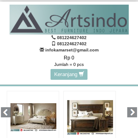
081224627402
081224627402
infokamarset@gmail.com
Rp 0
Jumlah =
0
pcs
Keranjang