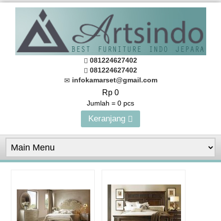
081224627402
081224627402
infokamarset@gmail.com
Rp 0
Jumlah =
0
pcs
Keranjang