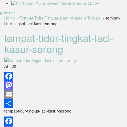
prev
next
Home
»
Tempat Tidur Tingkat Anak Minimalis Terbaru
» tempat-
tidur-tingkat-laci-kasur-sorong
tempat-tidur-tingkat-laci-
kasur-sorong
AIT-30
Facebook
Mastodon
Email
tempat-tidur-tingkat-laci-kasur-sorong
Share