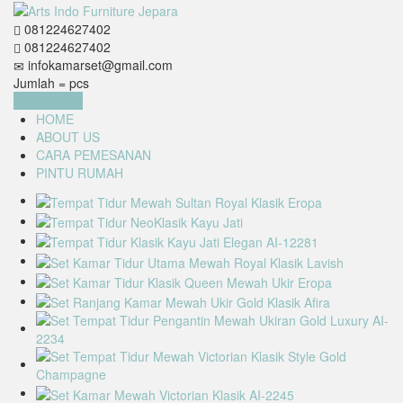
081224627402
081224627402
infokamarset@gmail.com
Jumlah =
pcs
Keranjang
HOME
ABOUT US
CARA PEMESANAN
PINTU RUMAH