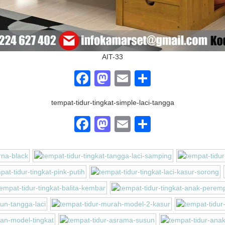
AIT-33
Facebook
Mastodon
Email
Share
tempat-tidur-tingkat-simple-laci-tangga
Facebook
Mastodon
Email
Share