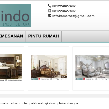
081224627402
081224627402
infokamarset@gmail.com
EMESANAN
PINTU RUMAH
imalis Terbaru
» tempat-tidur-tingkat-simple-laci-tangga