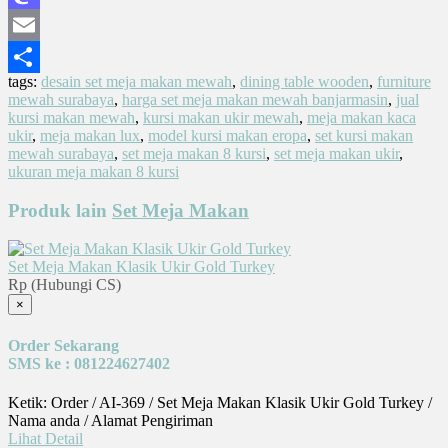
Mastodon
Email
tags:
desain set meja makan mewah
,
dining table wooden
,
furniture
Share
mewah surabaya
,
harga set meja makan mewah banjarmasin
,
jual
kursi makan mewah
,
kursi makan ukir mewah
,
meja makan kaca
ukir
,
meja makan lux
,
model kursi makan eropa
,
set kursi makan
mewah surabaya
,
set meja makan 8 kursi
,
set meja makan ukir
,
ukuran meja makan 8 kursi
Produk lain
Set Meja Makan
Set Meja Makan Klasik Ukir Gold Turkey
Rp (Hubungi CS)
×
Order Sekarang
SMS ke : 081224627402
Ketik: Order / AI-369 / Set Meja Makan Klasik Ukir Gold Turkey /
Nama anda / Alamat Pengiriman
Lihat Detail