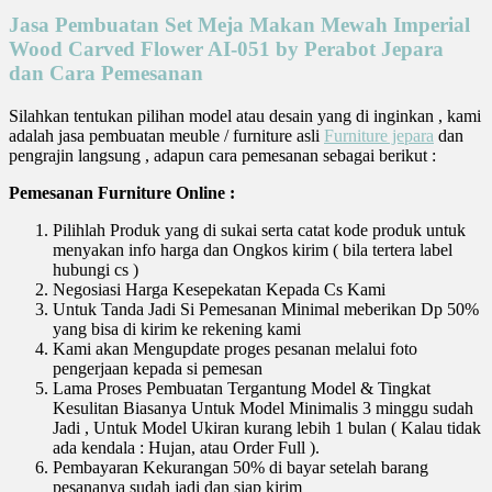
Jasa Pembuatan Set Meja Makan Mewah Imperial
Wood Carved Flower AI-051 by Perabot Jepara
dan Cara Pemesanan
Silahkan tentukan pilihan model atau desain yang di inginkan , kami
adalah jasa pembuatan meuble / furniture asli
Furniture jepara
dan
pengrajin langsung , adapun cara pemesanan sebagai berikut :
Pemesanan Furniture Online :
Pilihlah Produk yang di sukai serta catat kode produk untuk
menyakan info harga dan Ongkos kirim ( bila tertera label
hubungi cs )
Negosiasi Harga Kesepekatan Kepada Cs Kami
Untuk Tanda Jadi Si Pemesanan Minimal meberikan Dp 50%
yang bisa di kirim ke rekening kami
Kami akan Mengupdate proges pesanan melalui foto
pengerjaan kepada si pemesan
Lama Proses Pembuatan Tergantung Model & Tingkat
Kesulitan Biasanya Untuk Model Minimalis 3 minggu sudah
Jadi , Untuk Model Ukiran kurang lebih 1 bulan ( Kalau tidak
ada kendala : Hujan, atau Order Full ).
Pembayaran Kekurangan 50% di bayar setelah barang
pesananya sudah jadi dan siap kirim