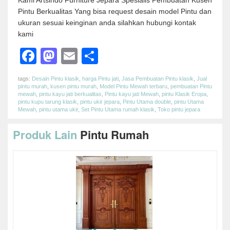
Kami Artsindo Furniture Jepara Spesialis Pembuatan Kusen
Pintu Berkualitas Yang bisa request desain model Pintu dan
ukuran sesuai keinginan anda silahkan hubungi kontak
kami
Facebook
Mastodon
Email
Share
tags:
Desain Pintu klasik
,
harga Pintu jati
,
Jasa Pembuatan Pintu klasik
,
Jual
pintu murah
,
kusen pintu murah
,
Model Pintu Mewah terbaru
,
pembuatan Pintu
mewah
,
pintu kayu jati berkualitas
,
Pintu kayu jati Mewah
,
pintu Klasik Eropa
,
pintu kupu tarung klasik
,
pintu ukir jepara
,
Pintu Utama double
,
pintu Utama
Mewah
,
pintu utama ukir
,
Set Pintu Utama rumah klasik
,
Toko pintu jepara
Produk Lain
Pintu Rumah