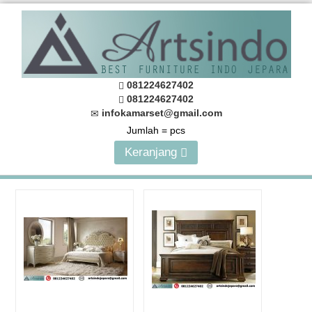
081224627402
081224627402
infokamarset@gmail.com
Jumlah =
pcs
Keranjang