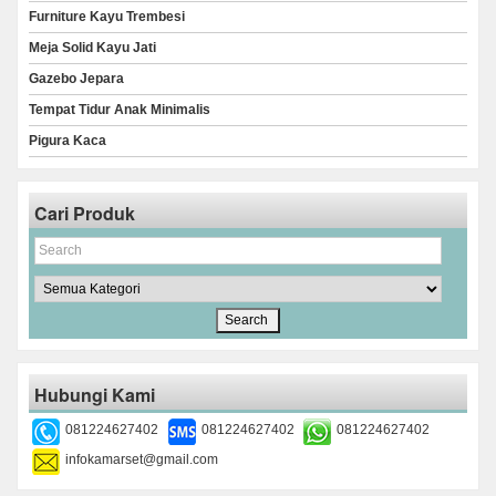
Furniture Kayu Trembesi
Meja Solid Kayu Jati
Gazebo Jepara
Tempat Tidur Anak Minimalis
Pigura Kaca
Cari Produk
Hubungi Kami
081224627402
081224627402
081224627402
infokamarset@gmail.com