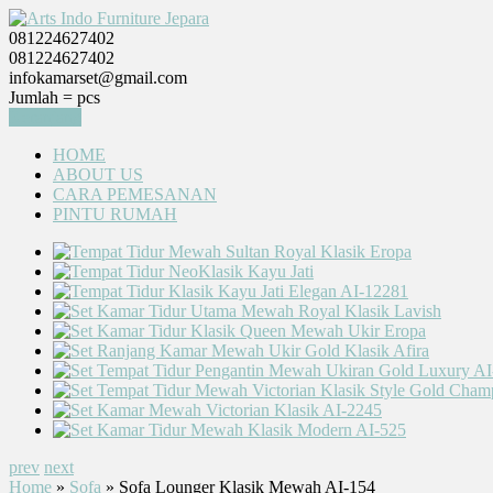
081224627402
081224627402
infokamarset@gmail.com
Jumlah =
pcs
Keranjang
HOME
ABOUT US
CARA PEMESANAN
PINTU RUMAH
prev
next
Home
»
Sofa
» Sofa Lounger Klasik Mewah AI-154