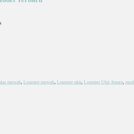
s
alas mewah
,
Lounger mewah
,
Lounger ukir
,
Lounger Ukir Jepara
,
mode