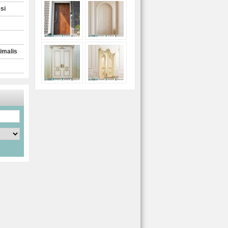
si
imalis