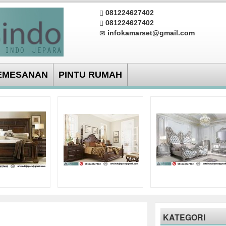
081224627402
081224627402
infokamarset@gmail.com
EMESANAN
PINTU RUMAH
KATEGORI