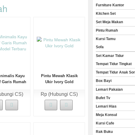
ah
Furniture Kantor
Kitchen Set
Set Meja Makan
Pintu Rumah
Kursi Tamu
Sofa
Set Kamar Tidur
Tempat Tidur Tingkat
Tempat Tidur Anak So
inimalis Kayu
Pintu Mewah Klasik
Box Bayi
if Garis Rumah
Ukir Ivory Gold
odel Terbaru
Lemari Pakaian
ubungi CS)
Rp (Hubungi CS)
Bufet Tv
Lemari Hias
Meja Konsul
Kursi Cafe
Rak Buku