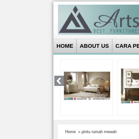
HOME
ABOUT US
CARA P
Home
» pintu rumah mewah