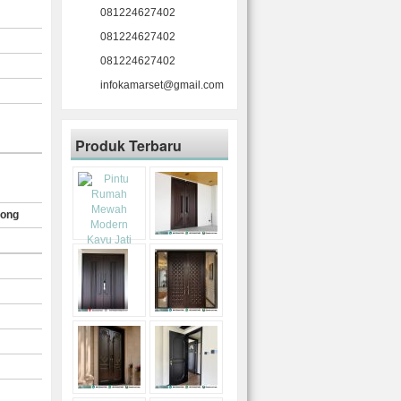
081224627402
081224627402
081224627402
infokamarset@gmail.com
Produk Terbaru
rong