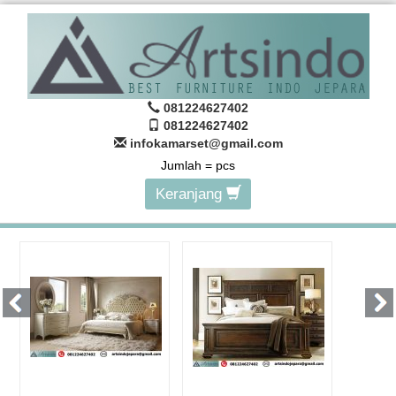
081224627402
081224627402
infokamarset@gmail.com
Jumlah =
pcs
Keranjang