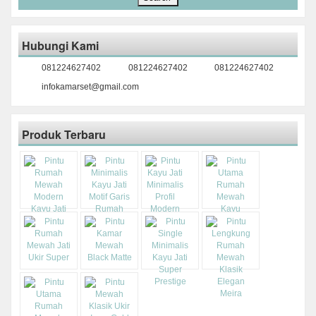
Hubungi Kami
081224627402
081224627402
081224627402
infokamarset@gmail.com
Produk Terbaru