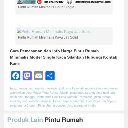
Pintu Rumah Minimalis Daun Single
Pintu Rumah Minimalis Kayu Jati Solid
Cara Pemesanan dan Info Harga Pintu Rumah
Minimalis Model Single Kaca Silahkan Hubungi Kontak
Kami
Facebook
Mastodon
Email
Share
tags:
desain pintu rumah minimalis
,
jual pintu kayu jati
,
model pintu kayu kusen
alumunium pvc
,
Model Pintu Rumah klasik
,
pintu kupu tarung
,
pintu minimalis
daun pintu tunggal
,
Pintu Motif Ukir
,
Pintu Rumah Frameless
,
pintu rumah
mewah
,
pintu rumah minimalis
,
Pintu Tanpa Ram
,
Pintu Ukir Kayu Jati Jepara
,
pintu utama 1 daun
,
Pintu Utama double
,
pintu utama minimalis
Produk Lain
Pintu Rumah