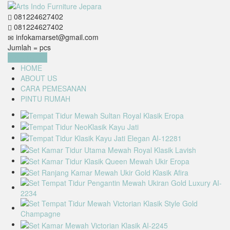
081224627402
081224627402
infokamarset@gmail.com
Jumlah =
pcs
Keranjang
HOME
ABOUT US
CARA PEMESANAN
PINTU RUMAH