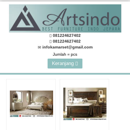
081224627402
081224627402
infokamarset@gmail.com
Jumlah =
pcs
Keranjang