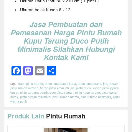
Ukuran Daun Pintu 80 x 210 cm ( 1 pintu )
Ukuran balok Kusen 6 x 12
Jasa Pembuatan dan
Pemesanan Harga Pintu Rumah
Kupu Tarung Duco Putih
Minimalis Silahkan Hubungi
Kontak Kami
Facebook
Mastodon
Email
Share
tags:
daun pintu murah
,
daun pintu panel kaca
,
daun pintu utama jati
,
desain
pintu rumah mewah
,
harga pintu kayu jati
,
jual pintu duco
,
kusen pintu jepara
,
kusen pintu terbaru
,
pembuatan pintu rumah
,
pintu kupu tarung
,
pintu panel
kotak
,
pintu rumah minimalis
,
pintu rumah utama
,
pintu utama minimalis
,
pintu
warna putih
Produk Lain
Pintu Rumah