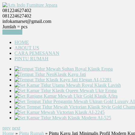
081224627402
081224627402
infokamarset@gmail.com
Jumlah =
pcs
Keranjang
HOME
ABOUT US
CARA PEMESANAN
PINTU RUMAH
prev
next
Home
»
Pintu Rumah
» Pintu Kayu Jati Minimalis Profil Modern Ku