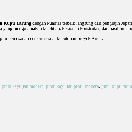
ern Kupu Tarung
dengan kualitas terbaik langsung dari pengrajin Jep
 yang mengutamakan ketelitian, kekuatan konstruksi, dan hasil finish
aupun pemesanan custom sesuai kebutuhan proyek Anda.
,
pintu kayu jati modern
,
pintu kayu jati profil modern
,
pintu kupu taru