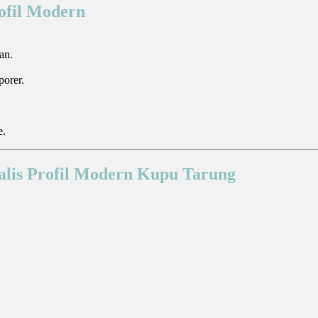
ofil Modern
an.
orer.
e.
malis Profil Modern Kupu Tarung