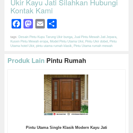
Ukir Kayu Jati Silahkan Hubungi
Kontak Kami
Facebook
Mastodon
Email
Share
tags:
Desain Pintu Kupu Tarung Ukir bunga
,
Jual Pintu Mewah Jati Jepara
,
Kusen Pintu Mewah eropa
,
Model Pintu Utama Ukir
,
Pintu Ukir dobel
,
Pintu
Utama hotel Ukir
,
pintu utama rumah klasik
,
Pintu Utama rumah mewah
Produk Lain
Pintu Rumah
Pintu Utama Single Klasik Modern Kayu Jati