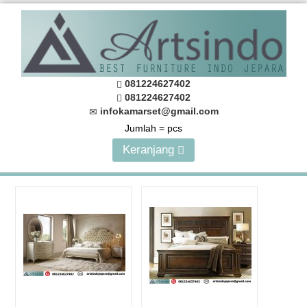
081224627402
081224627402
infokamarset@gmail.com
Jumlah =
pcs
Keranjang